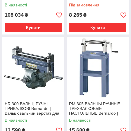
В наявності
Під замовлення
108 034
8 265
₴
₴
Купити
Купити
HR 300 ВАЛЬЦІ РУЧНІ
RM 305 ВАЛЬЦЫ РУЧНЫЕ
ТРИВАЛКОВІ Bernardo |
ТРЕХВАЛКОВЫЕ
Вальцювальний верстат для
НАСТОЛЬНЫЕ Bernardo |
листового металу
Вальцовочный станок для
В наявності
В наявності
листового металла
13 598
15 688
₴
₴