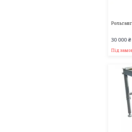
Рольганг
30 000 ₴
Під замо