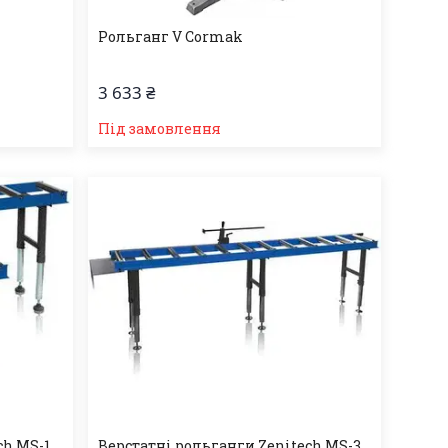
Рольганг V Cormak
3 633 ₴
Під замовлення
ch MS-1
Верстатні рольганги Zenitech MS-3