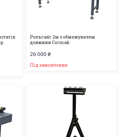
рстатів
Рольганг 2м з обмежувачем
єр
довжини Cormak
26 000 ₴
Під замовлення