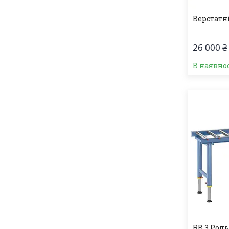
Верстатн
26 000 ₴
В наявно
RB 3 Роль