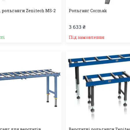
і рольганги Zenitech MS-2
Рольганг Cormak
3 633 ₴
сті
Під замовлення
ганг для верстатів
Верстатні рольганги Zenite