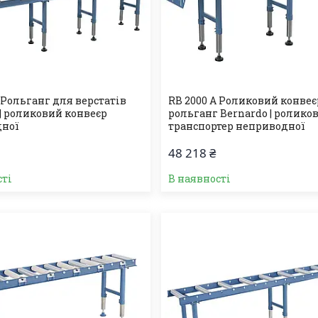
 Рольганг для верстатів
RB 2000 A Роликовий конвеє
 | роликовий конвеєр
рольганг Bernardo | ролико
дної
транспортер неприводної
48 218 ₴
сті
В наявності