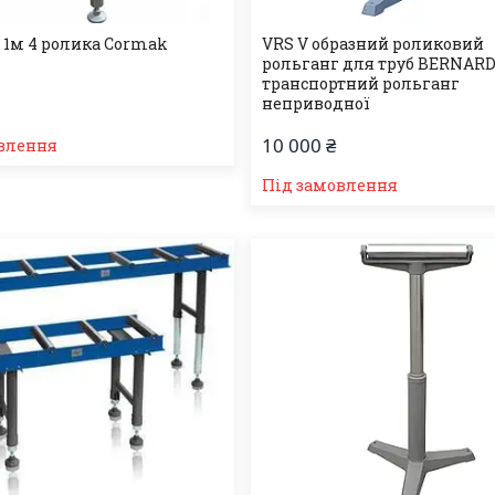
 1м 4 ролика Cormak
VRS V образний роликовий
рольганг для труб BERNARD
транспортний рольганг
неприводної
10 000 ₴
влення
Під замовлення