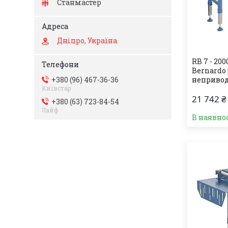
Станмастер
Дніпро, Україна
RB 7 - 20
Bernardo
+380 (96) 467-36-36
неприво
Київстар
21 742 ₴
+380 (63) 723-84-54
Лайф
В наявно