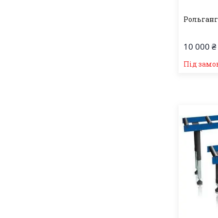
Рольганг
10 000 ₴
Під замо