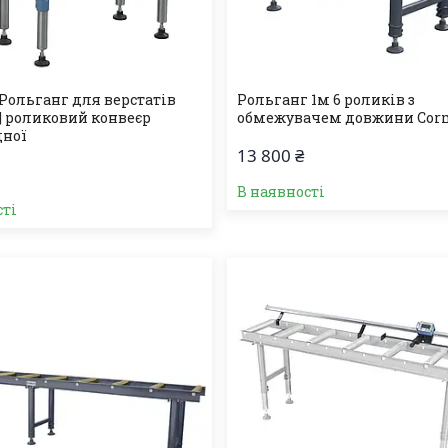
 Рольганг для верстатів
Рольганг 1м 6 роликів з
 | роликовий конвеєр
обмежувачем довжини Cor
дної
13 800 ₴
В наявності
сті