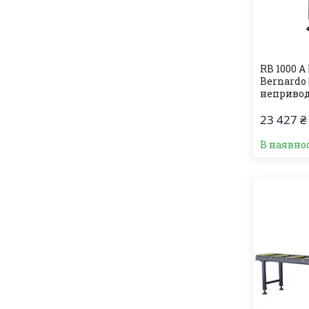
RB 1000 A
Bernardo
неприво
23 427 ₴
В наявно