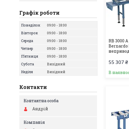
Графік роботи
Понеділок
09:00
18:00
Вівторок
09:00
18:00
RB 3000 A
Середа
09:00
18:00
Bernardo
Четвер
09:00
18:00
неприво
Пʼятниця
09:00
18:00
55 307 ₴
Субота
Вихідний
Неділя
Вихідний
В наявно
Контакти
Андрій