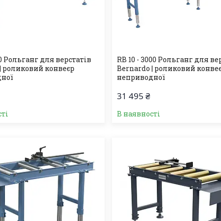
00 Рольганг для верстатів
RB 10 - 3000 Рольганг для ве
 | роликовий конвеєр
Bernardo | роликовий конве
дної
неприводної
31 495 ₴
сті
В наявності