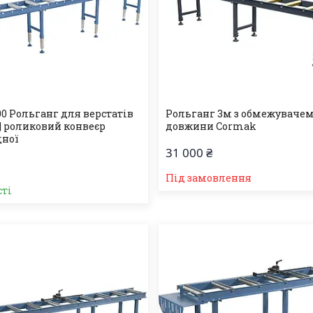
000 Рольганг для верстатів
Рольганг 3м з обмежуваче
 | роликовий конвеєр
довжини Cormak
дної
31 000 ₴
Під замовлення
сті